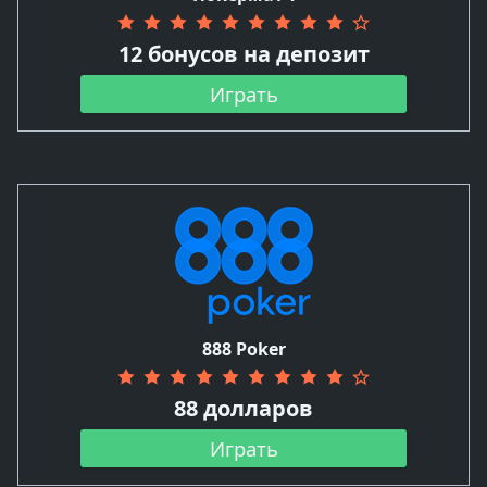
12 бонусов на депозит
Играть
888 Poker
88 долларов
Играть