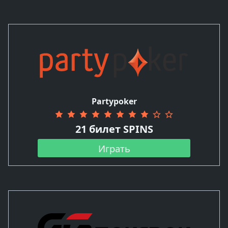
Partypoker
21 билет SPINS
Играть