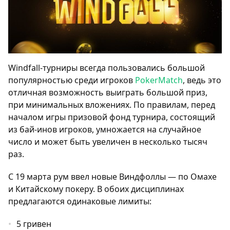
Windfall-турниры всегда пользовались большой
популярностью среди игроков
PokerMatch
, ведь это
отличная возможность выиграть большой приз,
при минимальных вложениях. По правилам, перед
началом игры призовой фонд турнира, состоящий
из бай-инов игроков, умножается на случайное
число и может быть увеличен в несколько тысяч
раз.
С 19 марта рум ввел новые Виндфоллы — по Омахе
и Китайскому покеру. В обоих дисциплинах
предлагаются одинаковые лимиты:
5 гривен