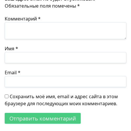
Обязательные поля помечены
*
Комментарий *
Имя
*
Email
*
Сохранить моё имя, email и адрес сайта в этом
браузере для последующих моих комментариев.