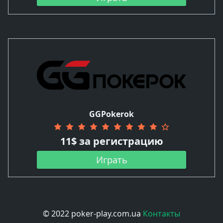
GGPokerok
11$ за регистрацию
Играть
© 2022 poker-play.com.ua
Контакты