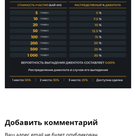
Добавить комментарий
Ваш адрес email не будет опубликован.