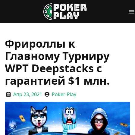
Skip
Skip
to
to
navigation
content
M
Фрироллы к
Главному Турниру
WPT Deepstacks с
гарантией $1 млн.
Апр 23, 2021
Poker-Play