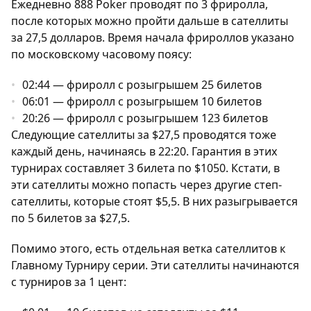
Ежедневно 888 Poker проводят по 3 фриролла,
после которых можно пройти дальше в сателлиты
за 27,5 долларов. Время начала фрироллов указано
по московскому часовому поясу:
02:44 — фриролл с розыгрышем 25 билетов
06:01 — фриролл с розыгрышем 10 билетов
20:26 — фриролл с розыгрышем 123 билетов
Следующие сателлиты за $27,5 проводятся тоже
каждый день, начинаясь в 22:20. Гарантия в этих
турнирах составляет 3 билета по $1050. Кстати, в
эти сателлиты можно попасть через другие степ-
сателлиты, которые стоят $5,5. В них разыгрывается
по 5 билетов за $27,5.
Помимо этого, есть отдельная ветка сателлитов к
Главному Турниру серии. Эти сателлиты начинаются
с турниров за 1 цент: