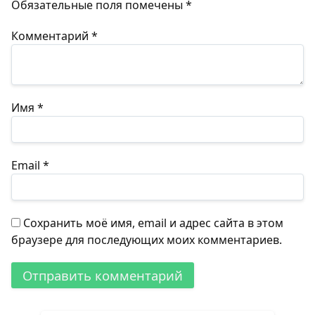
Обязательные поля помечены
*
Комментарий *
Имя
*
Email
*
Сохранить моё имя, email и адрес сайта в этом
браузере для последующих моих комментариев.