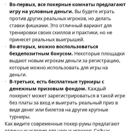
Во-первых, все покерные комнаты предлагают
игру на условные деньги.
Вы будете играть
против других реальных игроков, но делать
ставки фишками. Это отличный вариант для
тренировки своих скиллов и практики, но не
принесет реальных выигрышей.
Во-вторых, можно воспользоваться
бездепозитным бонусом.
Некоторые площадки
выдают новым игрокам деньги за регистрацию,
которые можно использовать для игры на
деньги.
В-третьих, есть бесплатные турниры с
денежным призовым фондом.
Каждый
покерист может зарегистрироваться в такой игре
без платы за вход и выиграть реальный приз в
виде денег или билетов на другие крупные
турниры.
Как видите современные покер-румы предлагают
отличные условия для новых игроков. Сейчас