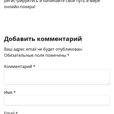
регистрируйтесь и начинайте свой путь в мире
онлайн-покера!
Добавить комментарий
Ваш адрес email не будет опубликован.
Обязательные поля помечены
*
Комментарий *
Имя
*
Email
*