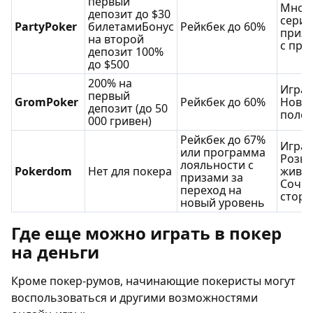
первый
Мног
депозит до $30
серий
PartyPoker
билетамиБонус
Рейкбек до 60%
приз
на второй
с при
депозит 100%
до $500
200% на
Игра 
первый
GromPoker
Рейкбек до 60%
Новый
депозит (до 50
поле
000 гривен)
Рейкбек до 67%
Игра 
или программа
Розыг
лояльности с
Pokerdom
Нет для покера
живые
призами за
СочиЗ
переход на
сторо
новый уровень
Где еще можно играть в покер
на деньги
Кроме покер-румов, начинающие покеристы могут
воспользоваться и другими возможностями