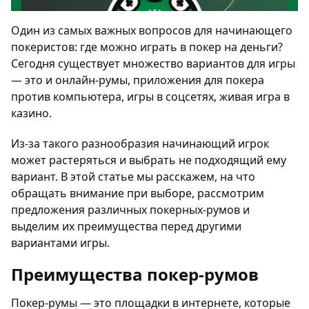
Один из самых важных вопросов для начинающего
покеристов: где можно играть в покер на деньги?
Сегодня существует множество вариантов для игры
— это и онлайн-румы, приложения для покера
против компьютера, игры в соцсетях, живая игра в
казино.
Из-за такого разнообразия начинающий игрок
может растеряться и выбрать не подходящий ему
вариант. В этой статье мы расскажем, на что
обращать внимание при выборе, рассмотрим
предложения различных покерных-румов и
выделим их преимущества перед другими
вариантами игры.
Преимущества покер-румов
Покер-румы — это площадки в интернете, которые