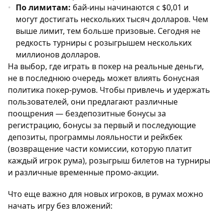
По лимитам:
бай-ины начинаются с $0,01 и
могут достигать нескольких тысяч долларов. Чем
выше лимит, тем больше призовые. Сегодня не
редкость турниры с розыгрышем нескольких
миллионов долларов.
На выбор, где играть в покер на реальные деньги,
не в последнюю очередь может влиять бонусная
политика покер-румов. Чтобы привлечь и удержать
пользователей, они предлагают различные
поощрения — бездепозитные бонусы за
регистрацию, бонусы за первый и последующие
депозиты, программы лояльности и рейкбек
(возвращение части комиссии, которую платит
каждый игрок рума), розыгрыш билетов на турниры
и различные временные промо-акции.
Что еще важно для новых игроков, в румах можно
начать игру без вложений: