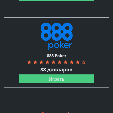
888 Poker
88 долларов
Играть