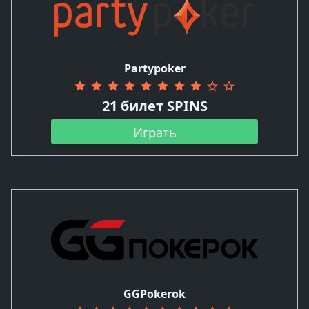
Partypoker
21 билет SPINS
Играть
GGPokerok