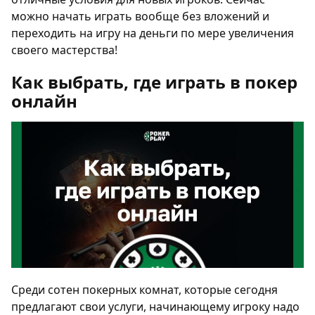
можно начать играть вообще без вложений и
переходить на игру на деньги по мере увеличения
своего мастерства!
Как выбрать, где играть в покер
онлайн
Среди сотен покерных комнат, которые сегодня
предлагают свои услуги, начинающему игроку надо