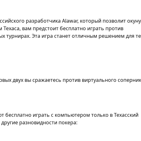
оссийского разработчика Alawar, который позволит окун
м Техаса, вам предстоит бесплатно играть против
ых турнирах. Эта игра станет отличным решением для те
первых двух вы сражаетесь против виртуального соперник
 бесплатно играть с компьютером только в Техасский
ы другие разновидности покера: