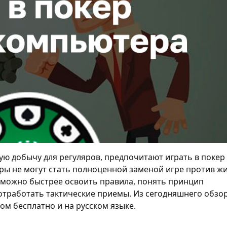
p
л
Б
o
ы
е
k
Ф
з
e
р
д
r
и
е
G
р
п
G
о
о
p
л
з
o
л
и
k
ы
т
e
8
н
r
8
ы
o
8
е
ую добычу для регуляров, предпочитают играть в покер 
k
П
б
ры не могут стать полноценной заменой игре против ж
G
о
о
 можно быстрее освоить правила, понять принцип
r
к
н
 отработать тактические приемы. Из сегодняшнего обзо
o
е
у
ом бесплатно и на русском языке.
m
р
с
p
Ф
ы