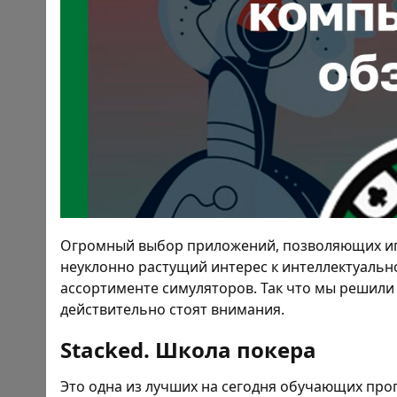
Огромный выбор приложений, позволяющих игра
неуклонно растущий интерес к интеллектуальн
ассортименте симуляторов. Так что мы решили
действительно стоят внимания.
Stacked. Школа покера
Это одна из лучших на сегодня обучающих про