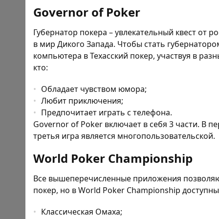
Governor of Poker
Губернатор покера – увлекательный квест от р
в мир Дикого Запада. Чтобы стать губернаторо
компьютера в Техасский покер, участвуя в разн
кто:
Обладает чувством юмора;
Любит приключения;
Предпочитает играть с телефона.
Governor of Poker включает в себя 3 части. В 
третья игра является многопользовательской.
World Poker Championship
Все вышеперечисленные приложения позволяют
покер, но в World Poker Championship доступн
Классическая Омаха;