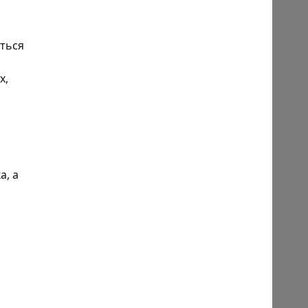
уться
х,
а, а