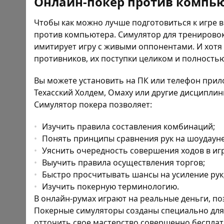
Онлайн-покер против компью
п
о
Чтобы как можно лучше подготовиться к игре в
к
против компьютера. Симулятор для тренирово
е
имитирует игру с живыми оппонентами. И хотя
р
противников, их поступки целиком и полностью
П
о
Вы можете установить на ПК или телефон прил
к
Техасский Холдем, Омаху или другие дисциплин
е
Симулятор покера позволяет:
р
Изучить правила составления комбинаций;
н
Понять принципы сравнения рук на шоудауне
а
Уяснить очередность совершения ходов в игр
г
Выучить правила осуществления торгов;
р
Быстро просчитывать шансы на усиление рук
и
Изучить покерную терминологию.
в
В онлайн-румах играют на реальные деньги, п
н
Покерные симуляторы созданы специально для 
ы
отточить свое мастерство совершенно бесплатн