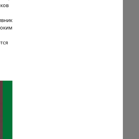
иков
ивник
соким
тся