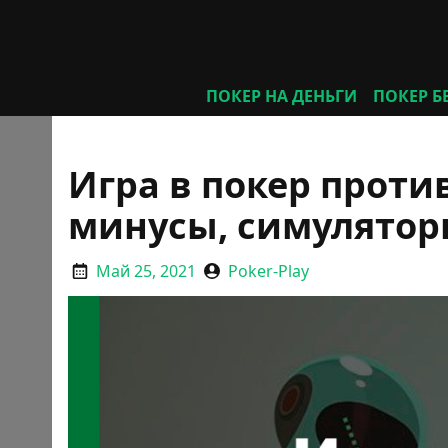
Skip
Skip
to
to
navigation
content
ПОКЕР НА ДЕНЬГИ
ПОКЕР Б
П
о
к
Игра в покер проти
е
минусы, симулято
р
н
а
Май 25, 2021
Poker-Play
A
n
d
r
o
i
d