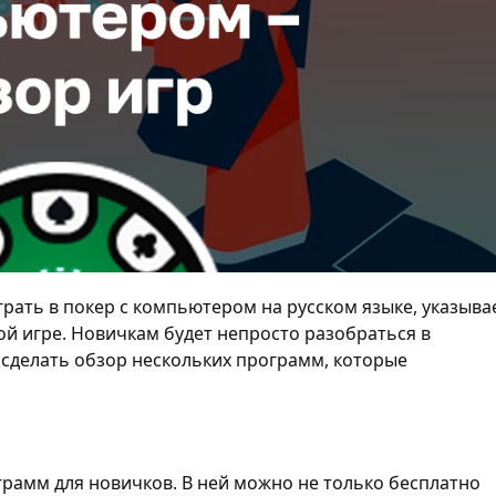
л
л
ы
н
а
П
о
к
е
р
М
ть в покер с компьютером на русском языке, указыва
а
ой игре. Новичкам будет непросто разобраться в
т
 сделать обзор нескольких программ, которые
ч
грамм для новичков. В ней можно не только бесплатно