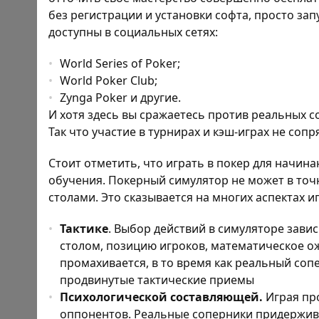
без регистрации и установки софта, просто за
доступны в социальных сетях:
World Series of Poker;
World Poker Club;
Zynga Poker и другие.
И хотя здесь вы сражаетесь против реальных со
Так что участие в турнирах и кэш-играх не со
Стоит отметить, что играть в покер для начи
обучения. Покерный симулятор не может в то
столами. Это сказывается на многих аспектах и
Тактике
. Выбор действий в симуляторе зави
столом, позицию игроков, математическое о
промахивается, в то время как реальный соп
продвинутые тактические приемы
Психологической составляющей.
Играя про
оппонентов. Реальные соперники придерживаю