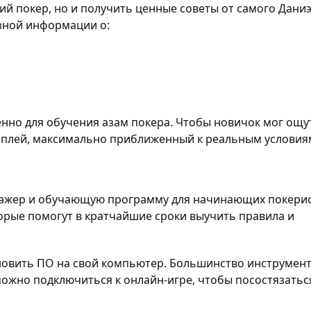
ий покер, но и получить ценные советы от самого Дани
езной информации о:
енно для обучения азам покера. Чтобы новичок мог ощу
мплей, максимально приближенный к реальным условия
енажер и обучающую программу для начинающих покерис
торые помогут в кратчайшие сроки выучить правила и
новить ПО на свой компьютер. Большинство инструмен
ожно подключиться к онлайн-игре, чтобы посостязатьс