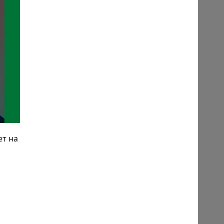
ет на