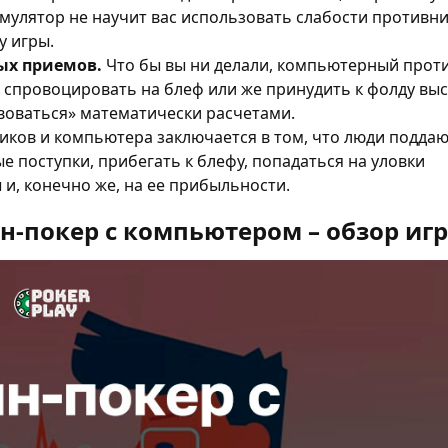
о
 симулятор не научит вас использовать слабости противн
л
у игры.
л
ых приемов.
Что бы вы ни делали, компьютерный прот
ы
го спровоцировать на блеф или же принудить к фолду вы
P
твоваться» математически расчетами.
o
иков и компьютера заключается в том, что люди поддаю
k
 поступки, прибегать к блефу, попадаться на уловки
e
ы и, конечно же, на ее прибыльности.
r
S
йн-покер с компьютером – обзор игр
t
a
r
s
Ф
р
и
р
о