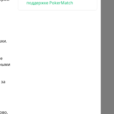
поддержке PokerMatch
шки.
пе
ьными
 за
ово,