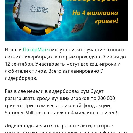
Игроки
ПокерМатч
могут принять участие в новых
летних лидербордах, которые проходят с 7 июня до
12 сентября. Участвовать могут все кэш-игроки и
любители спинов. Всего запланировано 7
лидербордов.
Раз в две недели в лидербордах рум будет
разыгрывать среди лучших игроков по 200 000
гривен. При этом весь призовой фонд акции
Summer Millions составляет 4 миллиона гривен!
Лидерборды делятся на разные лиги, которые
соответствуют уровням ставок игроков и форматам