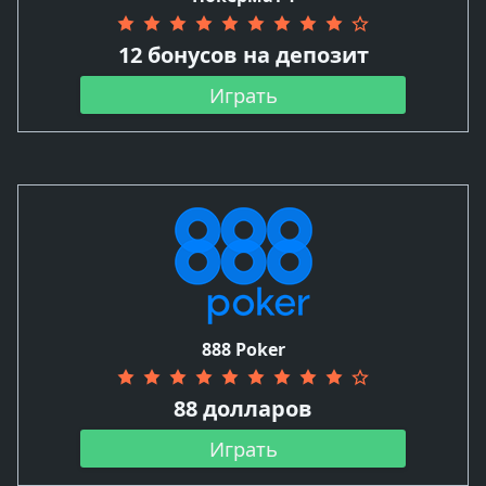
12 бонусов на депозит
Играть
888 Poker
88 долларов
Играть