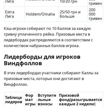
Лига
10/20 грн
гривен
200
Extra
25/50 грн и
Holdem/Omaha
000
Лига
больше
гривен
Кэш-игроки собирают по 10 баллов за каждую
гривну уплаченного рейка. Призовые места в
лидербордах распределяются в соответствии с
количеством набранных баллов игрока.
Лидерборды для игроков
Виндфоллов
В этих лидербордах участники собирают баллы за
призовые места, которых они достигают в
Виндфоллах.
Фор
Вступите
Призовой
Таблица
мат
льные
фонд
(разыгрывается
лидеров
игры
взносы
каждые 2 недели)