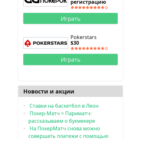
регистрацию
Играть
Pokerstars
$30
Играть
Новости и акции
Ставки на баскетбол в Леон
Покер-Матч = Париматч:
рассказываем о букмекере
На ПокерМатч снова можно
совершать платежи с помощью